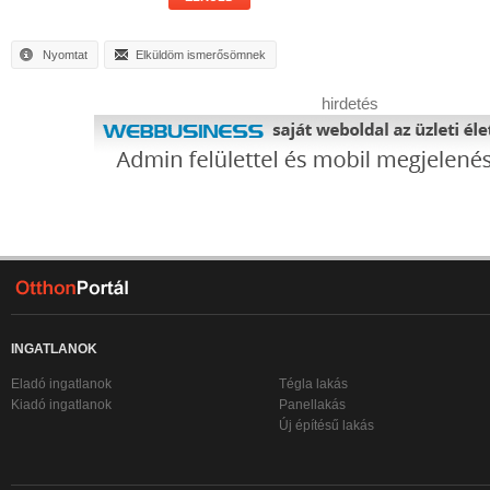
Nyomtat
Elküldöm ismerősömnek
hirdetés
INGATLANOK
Eladó ingatlanok
Tégla lakás
Kiadó ingatlanok
Panellakás
Új építésű lakás