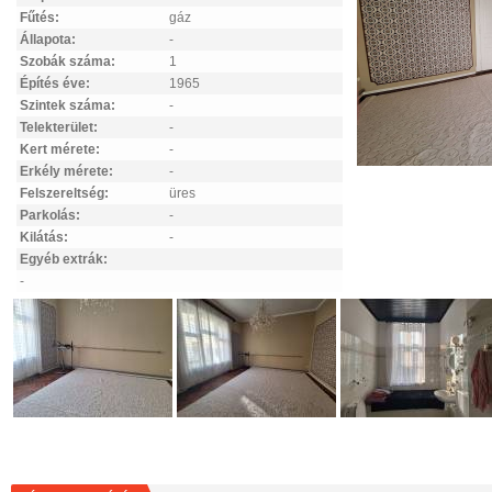
Fűtés:
gáz
Állapota:
-
Szobák száma:
1
Építés éve:
1965
Szintek száma:
-
Telekterület:
-
Kert mérete:
-
Erkély mérete:
-
Felszereltség:
üres
Parkolás:
-
Kilátás:
-
Egyéb extrák:
-