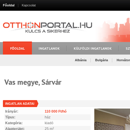
Főoldal
Kapcsolat
FŐOLDAL
INGATLANOK
KÜLFÖLDI INGATLANOK
SZ
Albánia
Bulgária
Horváto
Vas megye, Sárvár
INGATLAN ADATAI
Irányár:
110 000 Ft/hó
Típus:
ház
Kategória:
kiadó
Alapterület:
25 m
2