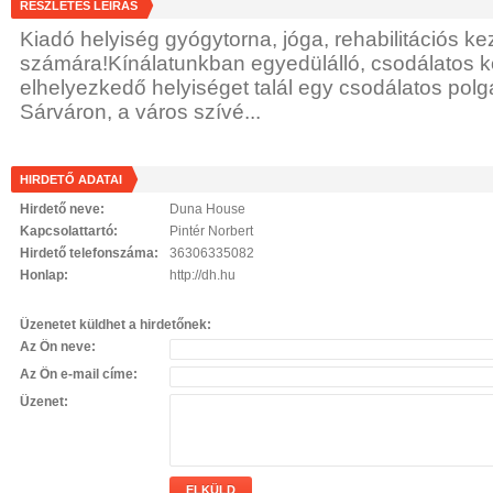
RÉSZLETES LEÍRÁS
Kiadó helyiség gyógytorna, jóga, rehabilitációs k
számára!Kínálatunkban egyedülálló, csodálatos 
elhelyezkedő helyiséget talál egy csodálatos polg
Sárváron, a város szívé...
HIRDETŐ ADATAI
Hirdető neve:
Duna House
Kapcsolattartó:
Pintér Norbert
Hirdető telefonszáma:
36306335082
Honlap:
http://dh.hu
Üzenetet küldhet a hirdetőnek:
Az Ön neve:
Az Ön e-mail címe:
Üzenet:
ELKÜLD