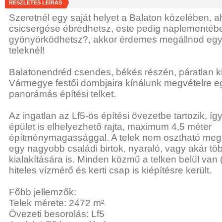
RÉSZLETES LEÍRÁS
Szeretnél egy saját helyet a Balaton közelében, 
csicsergése ébredhetsz, este pedig naplementéb
gyönyörködhetsz?, akkor érdemes megállnod egy p
teleknél!
Balatonendréd csendes, békés részén, páratlan k
Vármegye festői dombjaira kínálunk megvételre e
panorámás építési telket.
Az ingatlan az Lf5-ös építési övezetbe tartozik, így
épület is elhelyezhető rajta, maximum 4,5 méter
építménymagassággal. A telek nem osztható meg, í
egy nagyobb családi birtok, nyaraló, vagy akár t
kialakítására is. Minden közmű a telken belül van (
hiteles vízmérő és kerti csap is kiépítésre került.
Főbb jellemzők:
Telek mérete: 2472 m²
Övezeti besorolás: Lf5