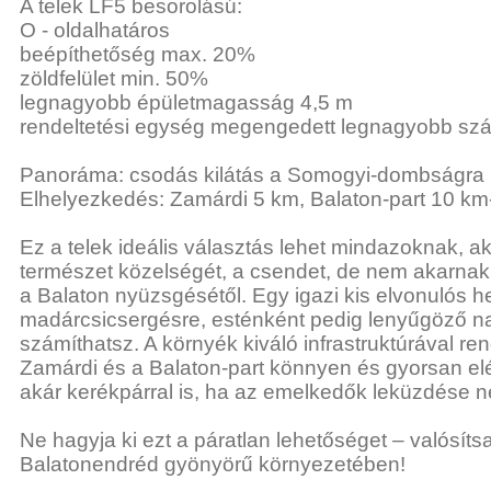
A telek LF5 besorolású:
O - oldalhatáros
beépíthetőség max. 20%
zöldfelület min. 50%
legnagyobb épületmagasság 4,5 m
rendeltetési egység megengedett legnagyobb sz
Panoráma: csodás kilátás a Somogyi-dombságra
Elhelyezkedés: Zamárdi 5 km, Balaton-part 10 km
Ez a telek ideális választás lehet mindazoknak, ak
természet közelségét, a csendet, de nem akarnak 
a Balaton nyüzsgésétől. Egy igazi kis elvonulós he
madárcsicsergésre, esténként pedig lenyűgöző n
számíthatsz. A környék kiváló infrastruktúrával ren
Zamárdi és a Balaton-part könnyen és gyorsan el
akár kerékpárral is, ha az emelkedők leküzdése 
Ne hagyja ki ezt a páratlan lehetőséget – valósíts
Balatonendréd gyönyörű környezetében!