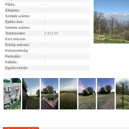
Fűtés:
-
Állapota:
-
Szobák száma:
-
Építés éve:
-
Szintek száma:
-
Telekterület:
2 472 m
2
Kert mérete:
-
Erkély mérete:
-
Felszereltség:
-
Parkolás:
-
Kilátás:
-
Egyéb extrák:
-