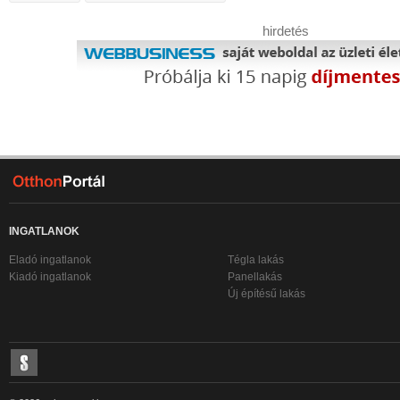
hirdetés
INGATLANOK
Eladó ingatlanok
Tégla lakás
Kiadó ingatlanok
Panellakás
Új építésű lakás