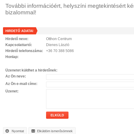
További információért, helyszíni megtekintésért k
bizalommal!
HIRDETŐ ADATAI
Hirdető neve:
Otthon Centrum
Kapcsolattartó:
Dienes László
Hirdető telefonszáma:
+36 70 388 5086
Honlap:
Üzenetet küldhet a hirdetőnek:
Az Ön neve:
Az Ön e-mail címe:
Üzenet:
ELKÜLD
Nyomtat
Elküldöm ismerősömnek