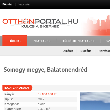
Főoldal
Kapcsolat
FŐOLDAL
INGATLANOK
KÜLFÖLDI INGATLANOK
SZ
Albánia
Bulgária
Horváto
Somogy megye, Balatonendréd
INGATLAN ADATAI
Irányár:
35 000 000 Ft
Típus:
telek
Kategória:
eladó
Alapterület:
2 472 m
2