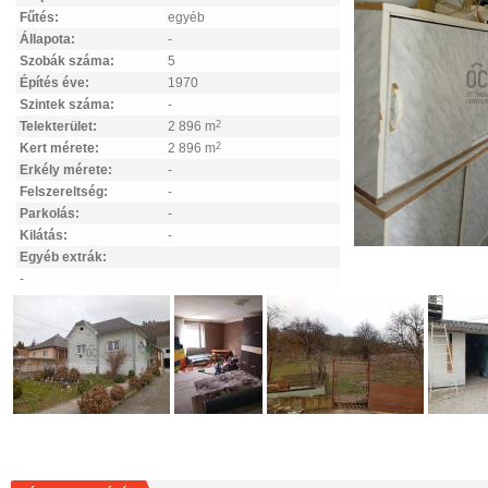
Fűtés:
egyéb
Állapota:
-
Szobák száma:
5
Építés éve:
1970
Szintek száma:
-
Telekterület:
2 896 m
2
Kert mérete:
2 896 m
2
Erkély mérete:
-
Felszereltség:
-
Parkolás:
-
Kilátás:
-
Egyéb extrák:
-