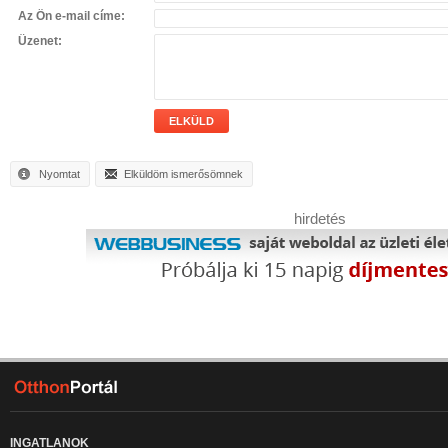
Az Ön e-mail címe:
Üzenet:
ELKÜLD
Nyomtat
Elküldöm ismerősömnek
hirdetés
INGATLANOK