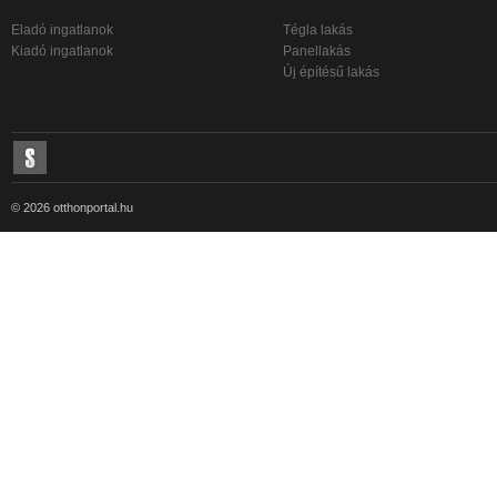
Eladó ingatlanok
Tégla lakás
Kiadó ingatlanok
Panellakás
Új építésű lakás
© 2026 otthonportal.hu