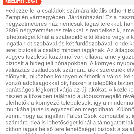
RÉSZLETES LEÍRÁS
Fedezze fel a családok számára ideális otthont B
Zemplén vármegyében, Járdánházán! Ez a haszná
négyzetméteres ház nemcsak tágas terekkel, han
2896 négyzetméteres telekkel is rendelkezik, ame
lehetőséget kínál a szabadidő eltöltésére vagy a 
ingatlan öt szobával és két fürdőszobával rendelk
teret biztosít a család minden tagjának. Az átlago
vegyes tüzelésű kazánnal van ellátva, amely gaz
biztosít a hideg téli hónapokban. A környék nyugod
választás családosok számára, akik szeretnék élve
előnyeit, miközben könnyen elérhetik a városi ké
vonzó adottságokkal bír, hiszen a település bizto
barátságos légkörrel várja az új lakókat. A közlek
hiszen a közelben található autóbuszmegálló ré
elérhetők a környező települések, így a mindenna
munkába járás is egyszerűen megoldható. Különö
venni, hogy az ingatlan Falusi Csok kompatibilis, í
számára ideális lehetőséget kínál a támogatott la
otthon tágas belső tere lehetőséget biztosít a sajá