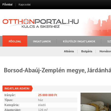
Főoldal
Kapcsolat
FŐOLDAL
INGATLANOK
KÜLFÖLDI INGATLANOK
SZ
Albánia
Bulgária
Horváto
Borsod-Abaúj-Zemplén megye, Járdánh
INGATLAN ADATAI
Irányár:
25 000 000 Ft
Típus:
ház
Kategória:
eladó
Alapterület:
126 m
2