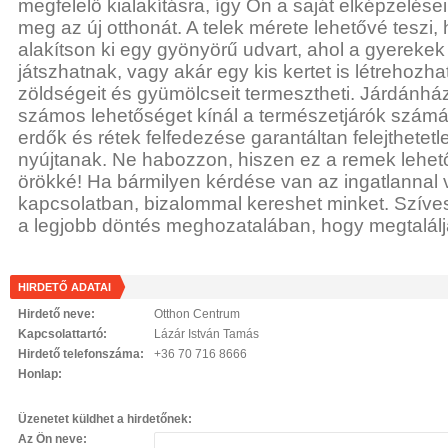
megfelelő kialakításra, így Ön a saját elképzelései
meg az új otthonát. A telek mérete lehetővé teszi
alakítson ki egy gyönyörű udvart, ahol a gyereke
játszhatnak, vagy akár egy kis kertet is létrehozhat
zöldségeit és gyümölcseit termesztheti. Járdánhá
számos lehetőséget kínál a természetjárók számár
erdők és rétek felfedezése garantáltan felejthetet
nyújtanak. Ne habozzon, hiszen ez a remek lehet
örökké! Ha bármilyen kérdése van az ingatlannal 
kapcsolatban, bizalommal kereshet minket. Szív
a legjobb döntés meghozatalában, hogy megtalálja
HIRDETŐ ADATAI
Hirdető neve:
Otthon Centrum
Kapcsolattartó:
Lázár István Tamás
Hirdető telefonszáma:
+36 70 716 8666
Honlap:
Üzenetet küldhet a hirdetőnek:
Az Ön neve: