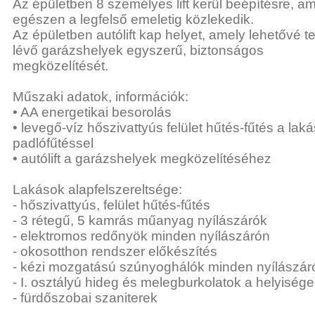
Az épületben 8 személyes lift kerül beépítésre, am
egészen a legfelső emeletig közlekedik.
Az épületben autólift kap helyet, amely lehetővé t
lévő garázshelyek egyszerű, biztonságos
megközelítését.
Műszaki adatok, információk:
• AA energetikai besorolás
• levegő-víz hőszivattyús felület hűtés-fűtés a lak
padlófűtéssel
• autólift a garázshelyek megközelítéséhez
Lakások alapfelszereltsége:
- hőszivattyús, felület hűtés-fűtés
- 3 rétegű, 5 kamrás műanyag nyílászárók
- elektromos redőnyök minden nyílászárón
- okosotthon rendszer előkészítés
- kézi mozgatású szúnyoghálók minden nyílászár
- I. osztályú hideg és melegburkolatok a helyiség
- fürdőszobai szaniterek