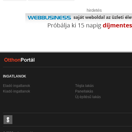
hirdetés
INGATLANOK
Eladó ingatlanok
Tégla lakás
Kiadó ingatlanok
Panellakás
Új építésű lakás