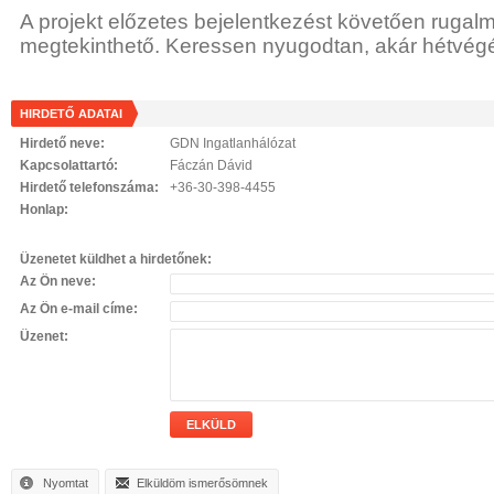
A projekt előzetes bejelentkezést követően ruga
megtekinthető. Keressen nyugodtan, akár hétvégé
HIRDETŐ ADATAI
Hirdető neve:
GDN Ingatlanhálózat
Kapcsolattartó:
Fáczán Dávid
Hirdető telefonszáma:
+36-30-398-4455
Honlap:
Üzenetet küldhet a hirdetőnek:
Az Ön neve:
Az Ön e-mail címe:
Üzenet:
ELKÜLD
Nyomtat
Elküldöm ismerősömnek