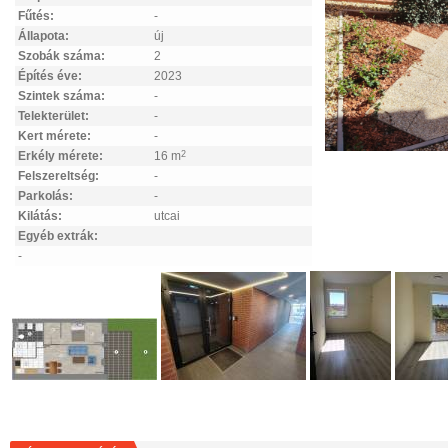
Fűtés:
-
Állapota:
új
Szobák száma:
2
Építés éve:
2023
Szintek száma:
-
Telekterület:
-
Kert mérete:
-
Erkély mérete:
16 m
2
Felszereltség:
-
Parkolás:
-
Kilátás:
utcai
Egyéb extrák:
-