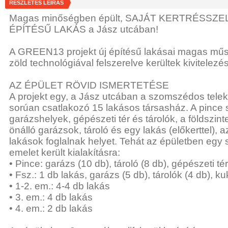
RÉSZLETES LEÍRÁS
Magas minőségben épült, SAJÁT KERTRÉSSZ
ÉPÍTÉSŰ LAKÁS a Jász utcában!
A GREEN13 projekt új építésű lakásai magas műs
zöld technológiával felszerelve kerültek kivitelezés
AZ ÉPÜLET RÖVID ISMERTETÉSE
A projekt egy, a Jász utcában a szomszédos telek
sorúan csatlakozó 15 lakásos társasház. A pince s
garázshelyek, gépészeti tér és tárolók, a földszin
önálló garázsok, tároló és egy lakás (előkerttel),
lakások foglalnak helyet. Tehát az épületben egy 
emelet került kialakításra:
• Pince: garázs (10 db), tároló (8 db), gépészeti tér
• Fsz.: 1 db lakás, garázs (5 db), tárolók (4 db), k
• 1-2. em.: 4-4 db lakás
• 3. em.: 4 db lakás
• 4. em.: 2 db lakás