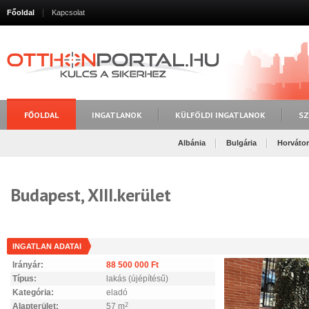
Főoldal
Kapcsolat
FŐOLDAL
INGATLANOK
KÜLFÖLDI INGATLANOK
SZ
Albánia
Bulgária
Horváto
Budapest, XIII.kerület
INGATLAN ADATAI
Irányár:
88 500 000 Ft
Típus:
lakás (újépítésű)
Kategória:
eladó
Alapterület:
57 m
2