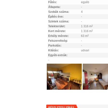
Fűtés:
egyéb
Állapota:
-
Szobák száma:
4
Építés éve:
-
Szintek száma:
-
Telekterület:
1 316 m
2
Kert mérete:
1 316 m
2
Erkély mérete:
63 m
2
Felszereltség:
-
Parkolás:
-
Kilátás:
udvari
Egyéb extrák:
-
RÉSZLETES LEÍRÁS