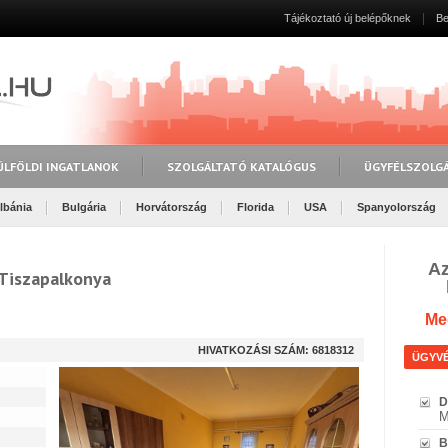
Tájékoztató új belépőknek
Be
ÜLFÖLDI INGATLANOK
SZOLGÁLTATÓ KATALÓGUS
ÜGYFÉLSZOLG
lbánia
Bulgária
Horvátország
Florida
USA
Spanyolország
Az
Tiszapalkonya
Meg
HIVATKOZÁSI SZÁM: 6818312
ÜGYV
D
M
B