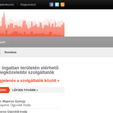
jelentkezés
Regisztráció
ÁLAT
Románia
 ingatlan területén elérhető
legközelebbi szolgáltatók
jelenés a szolgáltatók között »
ÉDEK
LÉPJEN TOVÁBB »
r. Majoros György
ajoros Ügyvédi Iroda
oros Ügyvédi Iroda