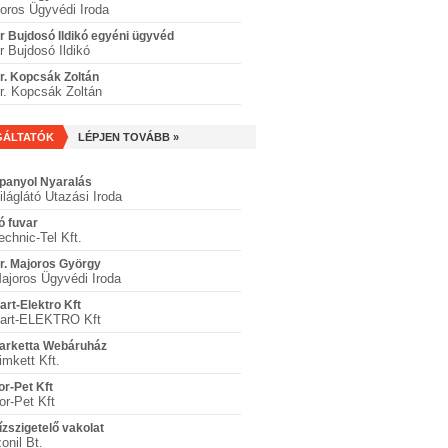
oros Ügyvédi Iroda
r Bujdosó Ildikó egyéni ügyvéd
r Bujdosó Ildikó
r. Kopcsák Zoltán
r. Kopcsák Zoltán
GÁLTATÓK
LÉPJEN TOVÁBB »
panyol Nyaralás
iláglátó Utazási Iroda
ó fuvar
echnic-Tel Kft.
r. Majoros György
ajoros Ügyvédi Iroda
art-Elektro Kft
art-ELEKTRO Kft
arketta Webáruház
imkett Kft.
or-Pet Kft
or-Pet Kft
ízszigetelő vakolat
zonil Bt.