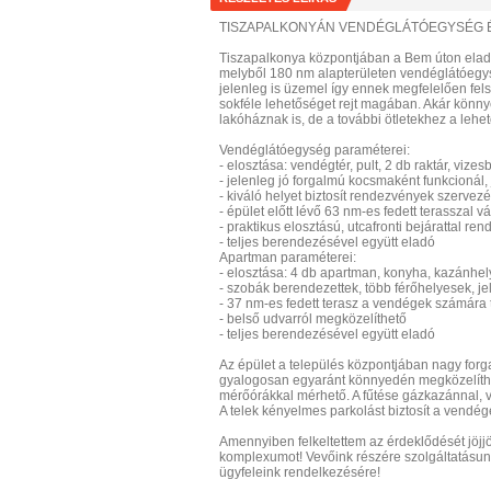
TISZAPALKONYÁN VENDÉGLÁTÓEGYSÉG 
Tiszapalkonya központjában a Bem úton eladó 
melyből 180 nm alapterületen vendéglátóegys
jelenleg is üzemel így ennek megfelelően fel
sokféle lehetőséget rejt magában. Akár könny
lakóháznak is, de a további ötletekhez a lehet
Vendéglátóegység paraméterei:
- elosztása: vendégtér, pult, 2 db raktár, vizes
- jelenleg jó forgalmú kocsmaként funkcionál,
- kiváló helyet biztosít rendezvények szervez
- épület előtt lévő 63 nm-es fedett terasszal 
- praktikus elosztású, utcafronti bejárattal r
- teljes berendezésével együtt eladó
Apartman paraméterei:
- elosztása: 4 db apartman, konyha, kazánhely
- szobák berendezettek, több férőhelyesek, jel
- 37 nm-es fedett terasz a vendégek számára 
- belső udvarról megközelíthető
- teljes berendezésével együtt eladó
Az épület a település központjában nagy forg
gyalogosan egyaránt könnyedén megközelíthet
mérőórákkal mérhető. A fűtése gázkazánnal, 
A telek kényelmes parkolást biztosít a vendég
Amennyiben felkeltettem az érdeklődését jöjj
komplexumot! Vevőink részére szolgáltatásunk
ügyfeleink rendelkezésére!