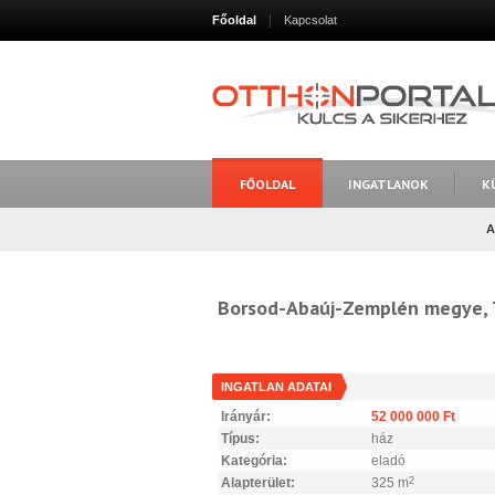
Főoldal
Kapcsolat
FŐOLDAL
INGATLANOK
K
A
Borsod-Abaúj-Zemplén megye, 
INGATLAN ADATAI
Irányár:
52 000 000 Ft
Típus:
ház
Kategória:
eladó
Alapterület:
325 m
2