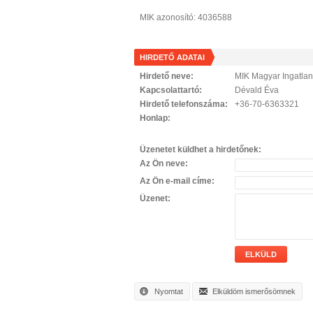
MIK azonosító: 4036588
HIRDETŐ ADATAI
Hirdető neve:
MIK Magyar Ingatla
Kapcsolattartó:
Dévald Éva
Hirdető telefonszáma:
+36-70-6363321
Honlap:
Üzenetet küldhet a hirdetőnek:
Az Ön neve:
Az Ön e-mail címe:
Üzenet:
ELKÜLD
Nyomtat
Elküldöm ismerősömnek