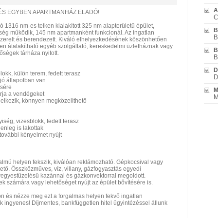
A
ÉS EGYBEN APARTMANHÁZ ELADÓ!
C
1316 nm-es telken kialakított 325 nm alapterületű épület,
B
ég működik, 145 nm apartmanként funkcionál. Az ingatlan
B
szerelt és berendezett. Kiváló elhelyezkedésének köszönhetően
en átalakítható egyéb szolgáltató, kereskedelmi üzletháznak vagy
B
őségek tárháza nyitott.
B
D
blokk, külön terem, fedett terasz
D
 jó állapotban van
ésére
M
várja a vendégeket
M
endelkezik, könnyen megközelíthető
iség, vizesblokk, fedett terasz
enleg is lakottak
további kényelmet nyújt
almú helyen fekszik, kiválóan reklámozható. Gépkocsival vagy
ő. Összközműves, víz, villany, gázfogyasztás egyedi
vegyestüzelésű kazánnal és gázkonvektorral megoldott.
ek számára vagy lehetőséget nyújt az épület bővítésére is.
ön és nézze meg ezt a forgalmas helyen fekvő ingatlan
 ingyenes! Díjmentes, bankfüggetlen hitel ügyintézéssel állunk