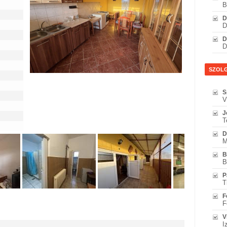
B
D
D
D
D
SZOL
S
V
J
T
D
M
B
B
P
T
F
F
V
I