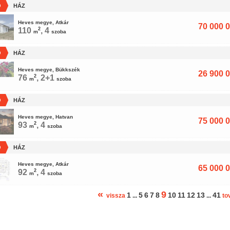
Ó
HÁZ
Heves megye, Atkár
70 000 0
110
2
, 4
m
szoba
Ó
HÁZ
Heves megye, Bükkszék
26 900 0
76
2
, 2+1
m
szoba
Ó
HÁZ
Heves megye, Hatvan
75 000 0
93
2
, 4
m
szoba
Ó
HÁZ
Heves megye, Atkár
65 000 0
92
2
, 4
m
szoba
«
9
1
5
6
7
8
10
11
12
13
41
vissza
...
...
to