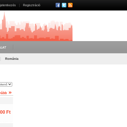
jelentkezés
Regisztráció
ÁLAT
Románia
»
vább
00 Ft