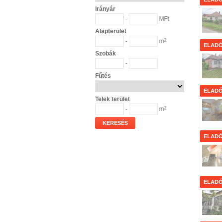
Irányár
-
MFt
Alapterület
-
m
2
ELAD
Szobák
-
Fűtés
ELAD
Telek terület
-
m
2
KERESÉS
ELAD
ELAD