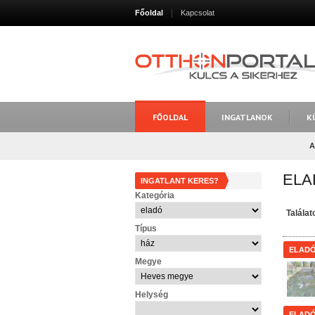
Főoldal
Kapcsolat
FŐOLDAL
INGATLANOK
K
A
ELA
INGATLANT KERES?
Kategória
Talála
Típus
ELAD
Megye
Helység
ELAD