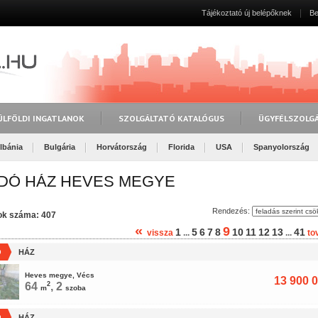
Tájékoztató új belépőknek
Be
ÜLFÖLDI INGATLANOK
SZOLGÁLTATÓ KATALÓGUS
ÜGYFÉLSZOLG
lbánia
Bulgária
Horvátország
Florida
USA
Spanyolország
DÓ HÁZ HEVES MEGYE
Rendezés:
tok száma: 407
«
9
1
5
6
7
8
10
11
12
13
41
vissza
...
...
to
Ó
HÁZ
Heves megye, Vécs
13 900 0
64
2
, 2
m
szoba
Ó
HÁZ