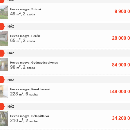
Heves megye, Szűcsi
9 900 0
49
2
, 2
m
szoba
Ó
HÁZ
Heves megye, Heréd
28 000 0
65
2
, 2
m
szoba
Ó
HÁZ
Heves megye, Gyöngyössolymos
84 900 0
90
2
, 2
m
szoba
Ó
HÁZ
Heves megye, Kerekharaszt
149 000 0
228
2
, 6
m
szoba
Ó
HÁZ
Heves megye, Bélapátfalva
34 200 0
210
2
, 2
m
szoba