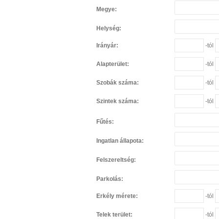
Megye:
Helység:
Irányár:
-tól
Alapterület:
-tól
Szobák száma:
-tól
Szintek száma:
-tól
Fűtés:
Ingatlan állapota:
Felszereltség:
Parkolás:
Erkély mérete:
-tól
Telek terület:
-tól