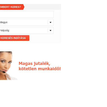
EMBERT KERES?
Megye
Megye
Helység
Helység
KERESÉS INDÍTÁSA