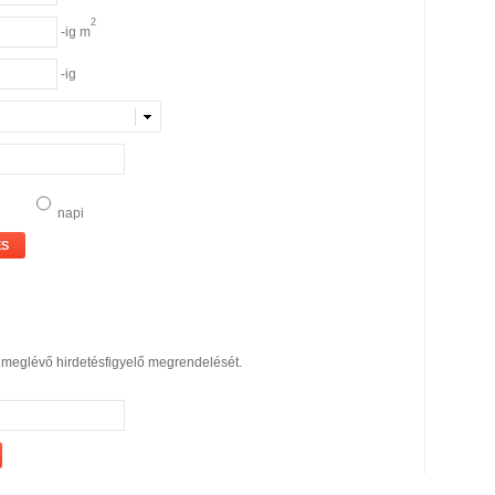
2
-ig m
-ig
ali
napi
ÉS
 meglévő hirdetésfigyelő megrendelését.