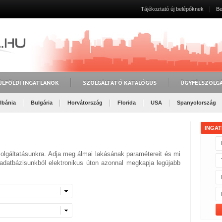
Tájékoztató új belépőknek
Be
ÜLFÖLDI INGATLANOK
SZOLGÁLTATÓ KATALÓGUS
ÜGYFÉLSZOLG
lbánia
Bulgária
Horvátország
Florida
USA
Spanyolország
INGAT
szolgáltatásunkra. Adja meg álmai lakásának paramétereit és mi
adatbázisunkból elektronikus úton azonnal megkapja legújabb