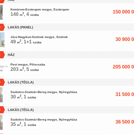
Komárom-Esztergom megye, Esztergom
150 000 0
140
2
, 4
m
szoba
Ó
LAKÁS (PANEL)
Jász-Nagykun-Szolnok megye, Szolnok
30 900 0
49
2
, 1+1
m
szoba
Ó
HÁZ
Pest megye, Piliscsaba
205 000 0
203
2
, 5
m
szoba
Ó
LAKÁS (TÉGLA)
Szabolcs-Szatmár-Bereg megye, Nyíregyháza
31 500 0
30
2
, 1
m
szoba
Ó
LAKÁS (TÉGLA)
Szabolcs-Szatmár-Bereg megye, Nyíregyháza
36 500 0
35
2
, 1
m
szoba