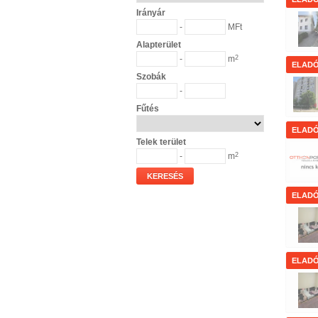
Irányár
-
MFt
Alapterület
-
m
2
ELAD
Szobák
-
Fűtés
ELAD
Telek terület
-
m
2
KERESÉS
ELAD
ELAD