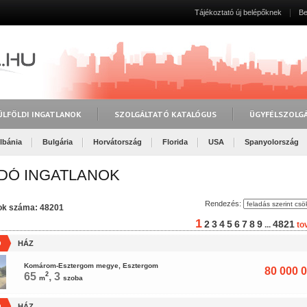
Tájékoztató új belépőknek
Be
ÜLFÖLDI INGATLANOK
SZOLGÁLTATÓ KATALÓGUS
ÜGYFÉLSZOLG
lbánia
Bulgária
Horvátország
Florida
USA
Spanyolország
DÓ INGATLANOK
Rendezés:
tok száma: 48201
1
2
3
4
5
6
7
8
9
4821
...
to
Ó
HÁZ
Komárom-Esztergom megye, Esztergom
80 000 0
65
2
, 3
m
szoba
Ó
HÁZ