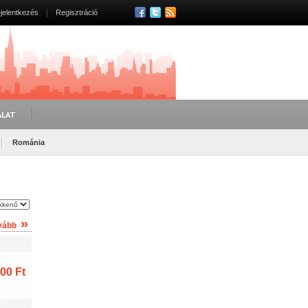
jelentkezés
Regisztráció
ÁLAT
Románia
»
vább
00 Ft