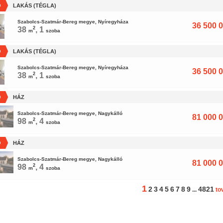
Ó
LAKÁS (TÉGLA)
Szabolcs-Szatmár-Bereg megye, Nyíregyháza
36 500 0
38
2
, 1
m
szoba
Ó
LAKÁS (TÉGLA)
Szabolcs-Szatmár-Bereg megye, Nyíregyháza
36 500 0
38
2
, 1
m
szoba
Ó
HÁZ
Szabolcs-Szatmár-Bereg megye, Nagykálló
81 000 0
98
2
, 4
m
szoba
Ó
HÁZ
Szabolcs-Szatmár-Bereg megye, Nagykálló
81 000 0
98
2
, 4
m
szoba
1
2
3
4
5
6
7
8
9
4821
...
to