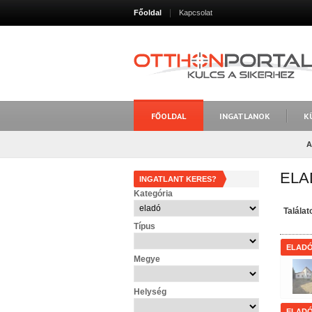
Főoldal
Kapcsolat
FŐOLDAL
INGATLANOK
K
A
ELA
INGATLANT KERES?
Kategória
Talála
Típus
ELAD
Megye
Helység
ELAD