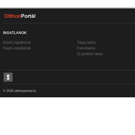
INGATLANOK
Eladó ingatlanok
Tégla lakás
Kiadó ingatlanok
Panellakás
Új építésű lakás
© 2026 otthonportal.hu