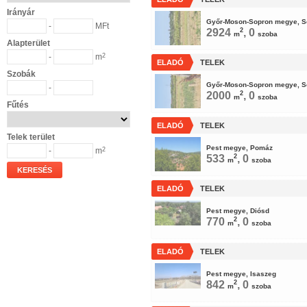
Irányár
Győr-Moson-Sopron megye, S
-
MFt
2924
2
, 0
m
szoba
Alapterület
-
m
2
ELADÓ
TELEK
Szobák
Győr-Moson-Sopron megye, S
-
2000
2
, 0
m
szoba
Fűtés
ELADÓ
TELEK
Telek terület
Pest megye, Pomáz
-
m
2
533
2
, 0
m
szoba
KERESÉS
ELADÓ
TELEK
Pest megye, Diósd
770
2
, 0
m
szoba
ELADÓ
TELEK
Pest megye, Isaszeg
842
2
, 0
m
szoba