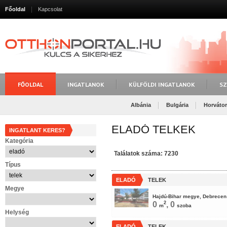
Főoldal
Kapcsolat
FŐOLDAL
INGATLANOK
KÜLFÖLDI INGATLANOK
SZ
Albánia
Bulgária
Horváto
ELADÓ TELKEK
INGATLANT KERES?
Kategória
Találatok száma: 7230
Típus
ELADÓ
TELEK
Megye
Hajdú-Bihar megye, Debrecen
0
2
, 0
m
szoba
Helység
ELADÓ
TELEK