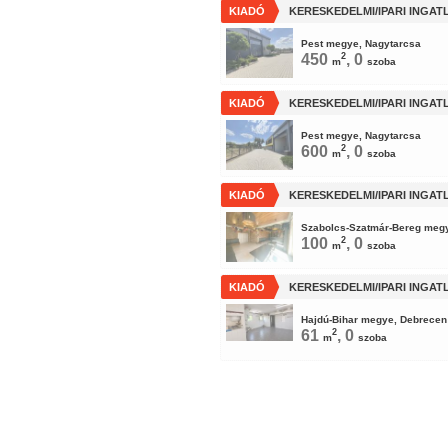
KIADÓ
KERESKEDELMI/IPARI INGAT
Pest megye, Nagytarcsa
450
2
, 0
m
szoba
KIADÓ
KERESKEDELMI/IPARI INGAT
Pest megye, Nagytarcsa
600
2
, 0
m
szoba
KIADÓ
KERESKEDELMI/IPARI INGAT
Szabolcs-Szatmár-Bereg megy
100
2
, 0
m
szoba
KIADÓ
KERESKEDELMI/IPARI INGAT
Hajdú-Bihar megye, Debrecen
61
2
, 0
m
szoba