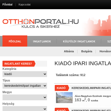
Főoldal
Kapcsolat
FŐOLDAL
INGATLANOK
KÜLFÖLDI INGATLANOK
SZ
Albánia
Bulgária
Horváto
KIADÓ IPARI INGATL
INGATLANT KERES?
Kategória
Találatok száma: 912
Típus
KIADÓ
KERESKEDELMI/IPARI INGAT
Megye
Jász-Nagykun-Szolnok megye
163
2
, 0
m
szoba
Helység
KIADÓ
KERESKEDELMI/IPARI INGAT