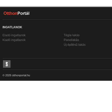
INGATLANOK
Eladó ingatlanok
Tégla lakás
Kiadó ingatlanok
Panellakás
Új építésű lakás
© 2026 otthonportal.hu