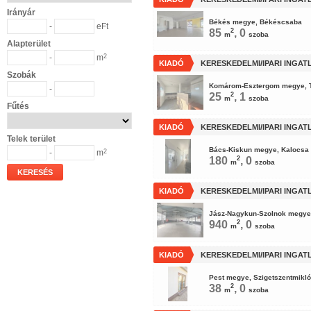
Irányár
Békés megye, Békéscsaba
-
eFt
85
2
, 0
m
szoba
Alapterület
-
m
2
KIADÓ
KERESKEDELMI/IPARI INGAT
Szobák
Komárom-Esztergom megye, 
-
25
2
, 1
m
szoba
Fűtés
KIADÓ
KERESKEDELMI/IPARI INGAT
Telek terület
Bács-Kiskun megye, Kalocsa
-
m
2
180
2
, 0
m
szoba
KERESÉS
KIADÓ
KERESKEDELMI/IPARI INGAT
Jász-Nagykun-Szolnok megye
940
2
, 0
m
szoba
KIADÓ
KERESKEDELMI/IPARI INGAT
Pest megye, Szigetszentmikl
38
2
, 0
m
szoba