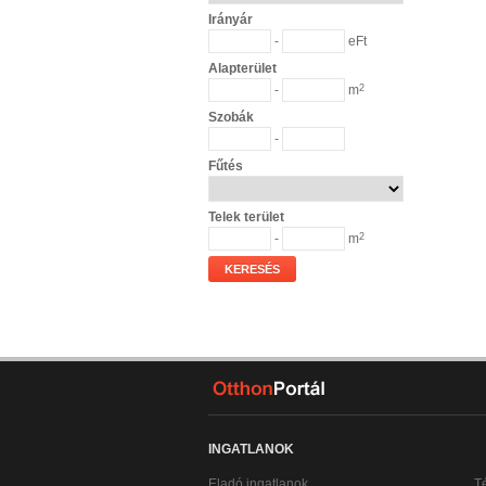
Irányár
-
eFt
Alapterület
-
m
2
Szobák
-
Fűtés
Telek terület
-
m
2
KERESÉS
INGATLANOK
Eladó ingatlanok
T