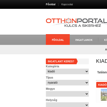
Főoldal
Kapcsolat
FŐOLDAL
INGATLANOK
K
A
KIA
INGATLANT KERES?
Kategória
Talála
Típus
KIADÓ
Megye
Helység