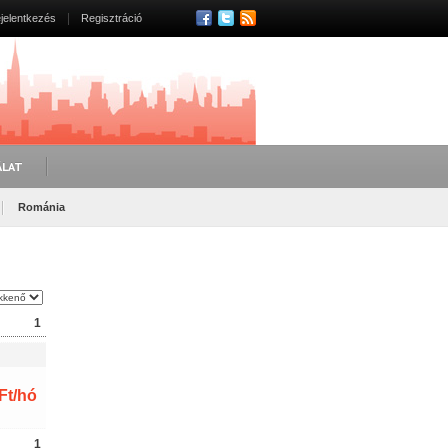
jelentkezés
Regisztráció
ÁLAT
Románia
1
Ft/hó
1