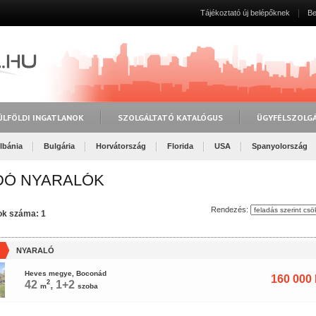
Tájékoztató új belépőknek
Be
ÜLFÖLDI INGATLANOK
SZOLGÁLTATÓ KATALÓGUS
ÜGYFÉLSZOLG
lbánia
Bulgária
Horvátország
Florida
USA
Spanyolország
DÓ NYARALÓK
Rendezés:
tok száma: 1
NYARALÓ
Heves megye, Boconád
160 000 
42
2
, 1+2
m
szoba