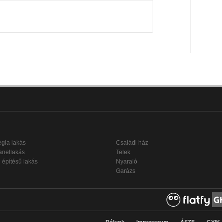
égla lakás
Családi ház
anellakás
Telek
 építésű lakás
Nyaraló
Garázs