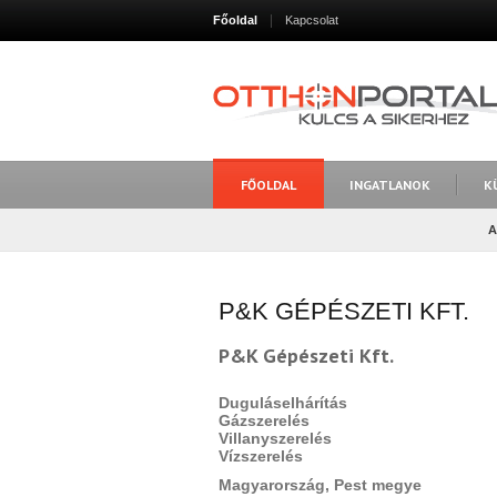
Főoldal
Kapcsolat
FŐOLDAL
INGATLANOK
K
A
P&K GÉPÉSZETI KFT.
P&K Gépészeti Kft.
Duguláselhárítás
Gázszerelés
Villanyszerelés
Vízszerelés
Magyarország, Pest megye