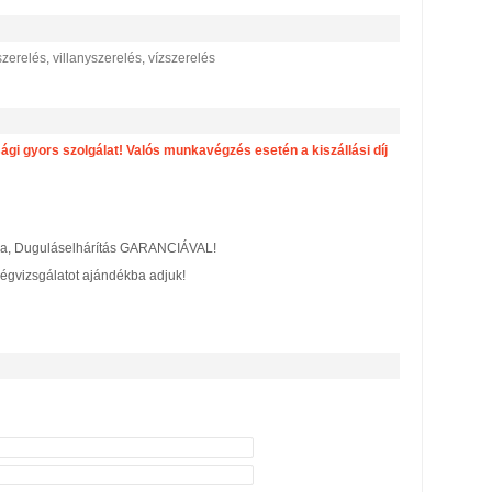
szerelés, villanyszerelés, vízszerelés
gi gyors szolgálat! Valós munkavégzés esetén a kiszállási díj
tása, Duguláselhárítás GARANCIÁVAL!
ségvizsgálatot ajándékba adjuk!