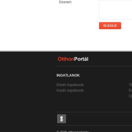
Üzenet:
ELKÜLD
INGATLANOK
Eladó ingatlanok
T
Kiadó ingatlanok
P
Új