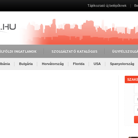
Tájékoztató új belépőknek
Be
ÜLFÖLDI INGATLANOK
SZOLGÁLTATÓ KATALÓGUS
ÜGYFÉLSZOLG
lbánia
Bulgária
Horvátország
Florida
USA
Spanyolország
SZAK