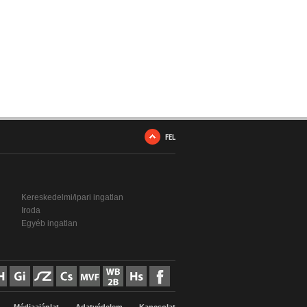
FEL
Kereskedelmi/ipari ingatlan
Iroda
Egyéb ingatlan