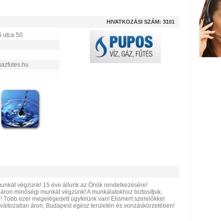
HIVATKOZÁSI SZÁM: 3101
 utca 50.
gazfutes.hu
munkát végzünk! 15 éve állunk az Önök rendelkezésére!
áron minőségi munkát végzünk! A munkálatokhoz biztosítjuk,
ül! Több ezer megelégedett ügyfelünk van! Elismert szerelőkkel
változatlan áron, Budapest egész területén és vonzáskörzetében!