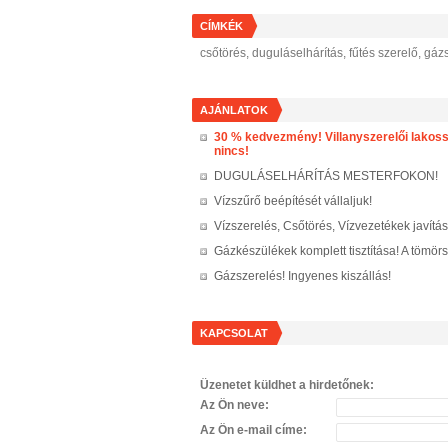
CÍMKÉK
csőtörés, duguláselhárítás, fűtés szerelő, gáz
AJÁNLATOK
30 % kedvezmény! Villanyszerelői lakossá
nincs!
DUGULÁSELHÁRÍTÁS MESTERFOKON!
Vízszűrő beépítését vállaljuk!
Vízszerelés, Csőtörés, Vízvezetékek javí
Gázkészülékek komplett tisztítása! A tömör
Gázszerelés! Ingyenes kiszállás!
KAPCSOLAT
Üzenetet küldhet a hirdetőnek:
Az Ön neve:
Az Ön e-mail címe: