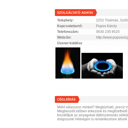
SZOLGÁLTATÓ ADATAI
Telephely:
2252 Tóalmás, Szőlő
Kapcsolattartó:
Pupos Károly
Telefonszám:
0630 230 8525
Webcím:
http://www.puposviz
Üzenet küldése
CÉGLEÍRÁS
Miért válasszon minket? Megbízható, precíz 
Megbeszélt időben érkezünk és megfizethető 
kiszállítjuk az anyagokat díjfelszámolás nélk
dolgozunk! Hétvégén is rendelkezésre állunk 